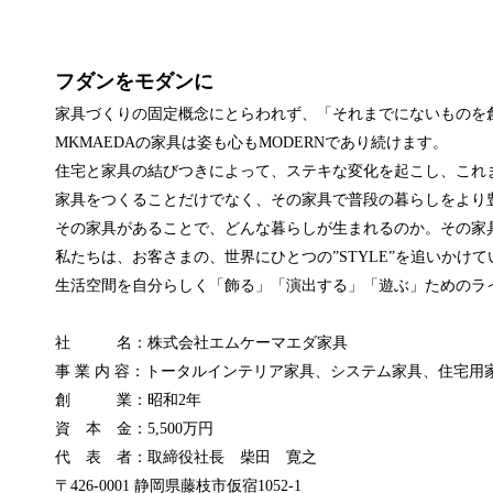
フダンをモダンに
家具づくりの固定概念にとらわれず、「それまでにないものを創
MKMAEDAの家具は姿も心もMODERNであり続けます。
住宅と家具の結びつきによって、ステキな変化を起こし、これ
家具をつくることだけでなく、その家具で普段の暮らしをより
その家具があることで、どんな暮らしが生まれるのか。その家
私たちは、お客さまの、世界にひとつの”STYLE”を追いかけて
生活空間を自分らしく「飾る」「演出する」「遊ぶ」ためのラ
社 名：株式会社エムケーマエダ家具
事 業 内 容：トータルインテリア家具、システム家具、住宅用
創 業：昭和2年
資 本 金：5,500万円
代 表 者：取締役社長 柴田 寛之
〒426-0001 静岡県藤枝市仮宿1052-1