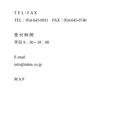
T E L / F A X
TEL：054-643-6911 FAX：054-645-0740
受 付 時 間
平日 9：30～18：00
E-mail
info@mkm.co.jp
M A P