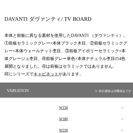
DAVANTI ダヴァンティ
/ TV BOARD
本体と前板に異なる素材を使用したDAVANTI （ダヴァンティ）。
①前板セラミックグレー×本体ブラック木目、②前板セラミックグ
レー×本体ウォールナット杢目、③前板アイボリーセラミック×本
体グレージュ杢目、④前板グレー単色×本体ナチュラル杢目の4色
展開となりました。④は前板はセラミックではありません。
同じシリーズで
キャビネット
があります。
VARIATION
※ 表示価格は消費税込です
W150
W180
【ブラック本体】
W210