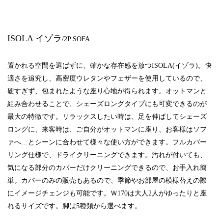
ISOLA イゾラ
/2P SOFA
置かれる空間を選ばずに、確かな存在感を放つISOLA(イゾラ)。
快
適さを追究し、高密度ウレタンやフェザーを使用しているので、
硬すぎず、包まれたような座り心地が得られます。
オットマンと
組み合わせることで、シェーズロングタイプにも可変できるのが
最大の特徴です。リラックスしたい時は、足を伸ばしてシェーズ
ロングに、
来客時は、ご自分がオットマンに座り、お客様はソフ
ァへ…とシーンに
合わせて様々な使い方ができます。
フルカバー
リング仕様で、ドライクリーニングできます。
汚れが付いても、
気になる部分のカバーだけクリーニングできるので、
お手入れ簡
単。カバーのみの販売もあるので、季節や
お部屋の模様替えの際
にイメージチェンジも可能です。
Ｗ170は大人2人がゆったりと座
れるサイズです。
脚は5種類から選べます。