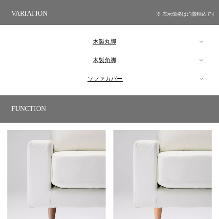
VARIATION
※ 表示価格は消費税込です
木製丸脚
木製角脚
【ファブリック】
ソファカバー
【ファブリック】
ILA-032 NGY/NLG/NIB/NBE/ALG/AGY +FBR / FNA / FBK
FUNCTION
【ファブリック】
color:グレー/ライトグレー/
ブルー/ベージュ/グレージュ/ダークグレ
ILA-032 NGY/NLG/NIB/NBE/ALG/AGY +DBK/DNA
ー
color:グレー/ライトグレー/
ブルー/ベージュ/グレージュ/ダークグレ
ILAZ-032 NGY/NLG/NIB/NBE
size:W170・D86.5・H81(SH43)
ー
color:グレー/ライトグレー
295,900yen
size:W170・D86.5・H72.5(SH34.5)
ブルー/ベージュ
295,900yen
72,600yen
【合成皮革】
【合成皮革】
【合成皮革】
ILA-032 SG +FBR / FNA / FBK