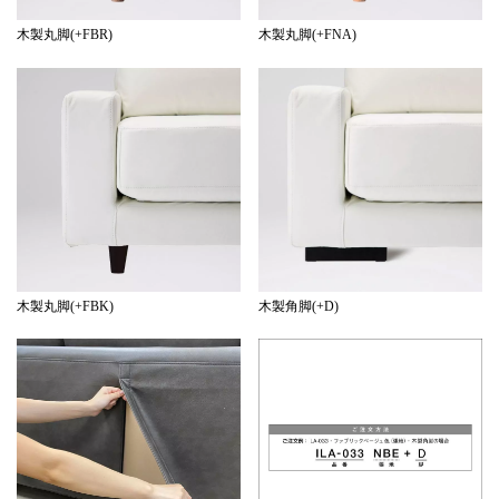
color:グレー
ILA-032 SG +DBK/DNA
木製丸脚(+FBR)
木製丸脚(+FNA)
ILAZ-032 SG
size:W170・D86.5・H81(SH43)
color:グレー
color:グレー
319,000yen
size:W170・D86.5・H72.5(SH34.5)
110,000yen
319,000yen
木製丸脚(+FBK)
木製角脚(+D)